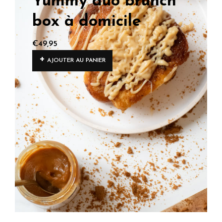
Yummy duo brunch
box à domicile
€
49,95
AJOUTER AU PANIER