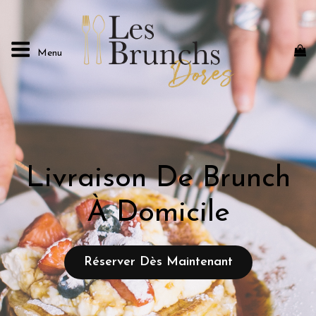
Menu
LES BRUNCHS DORÉS
Home Brunch By Les Brunchs Dorés
Livraison De Brunch
À Domicile
Réserver Dès Maintenant