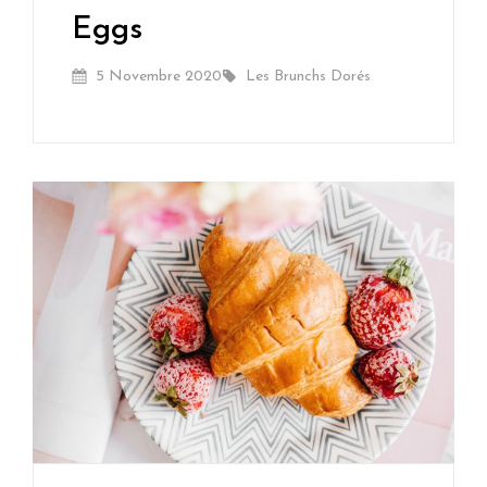
Brunchs
Eggs
Dorés
Posted
By
5 Novembre 2020
Les Brunchs Dorés
On