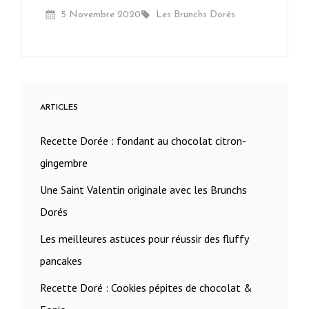
Posted
By
5 Novembre 2020
Pancakes
Les Brunchs Dorés
On
ARTICLES
Recette Dorée : fondant au chocolat citron-
gingembre
Une Saint Valentin originale avec les Brunchs
Dorés
Les meilleures astuces pour réussir des fluffy
pancakes
Recette Doré : Cookies pépites de chocolat &