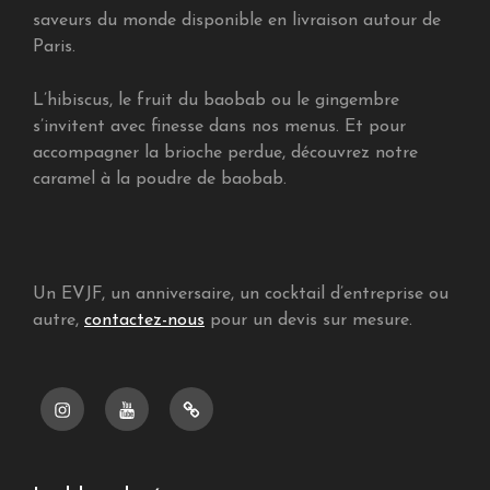
saveurs du monde disponible en livraison autour de
Paris.
L’hibiscus, le fruit du baobab ou le gingembre
s’invitent avec finesse dans nos menus. Et pour
accompagner la brioche perdue, découvrez notre
caramel à la poudre de baobab.
Un EVJF, un anniversaire, un cocktail d’entreprise ou
autre,
contactez-nous
pour un devis sur mesure.
Instragram
Youtube
Pinterest