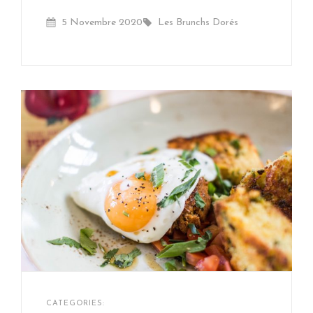
on
Posted
By
5 Novembre 2020
Waffles
Les Brunchs Dorés
On
Les
By
CATEGORIES: